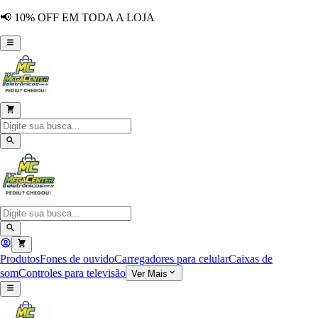
📢 10% OFF EM TODA A LOJA
Produtos
Fones de ouvido
Carregadores para celular
Caixas de
som
Controles para televisão
Ver Mais