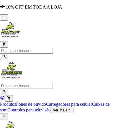
📢 10% OFF EM TODA A LOJA
Produtos
Fones de ouvido
Carregadores para celular
Caixas de
som
Controles para televisão
Ver Mais