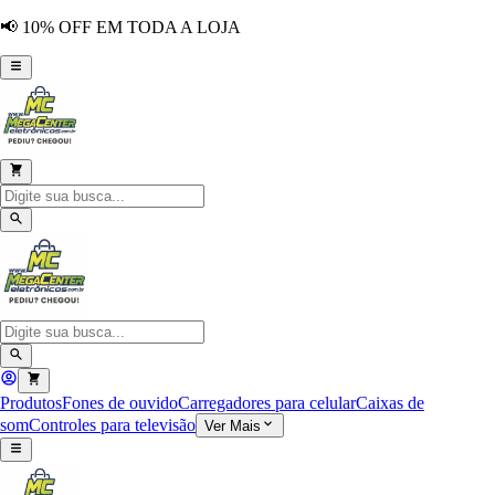
📢 10% OFF EM TODA A LOJA
Produtos
Fones de ouvido
Carregadores para celular
Caixas de
som
Controles para televisão
Ver Mais