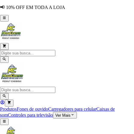
📢 10% OFF EM TODA A LOJA
Produtos
Fones de ouvido
Carregadores para celular
Caixas de
som
Controles para televisão
Ver Mais