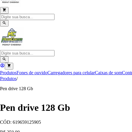
Produtos
Fones de ouvido
Carregadores para celular
Caixas de som
Contr
Produtos
/
Pen drive 128 Gb
Pen drive 128 Gb
CÓD:
619659125905