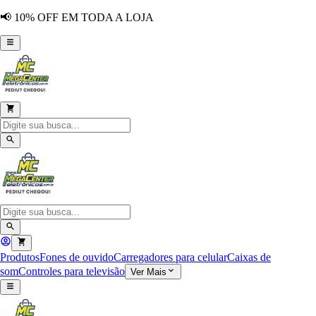
📢 10% OFF EM TODA A LOJA
Produtos
Fones de ouvido
Carregadores para celular
Caixas de
som
Controles para televisão
Ver Mais