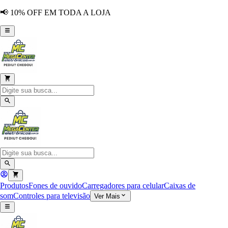
📢 10% OFF EM TODA A LOJA
Produtos
Fones de ouvido
Carregadores para celular
Caixas de
som
Controles para televisão
Ver Mais