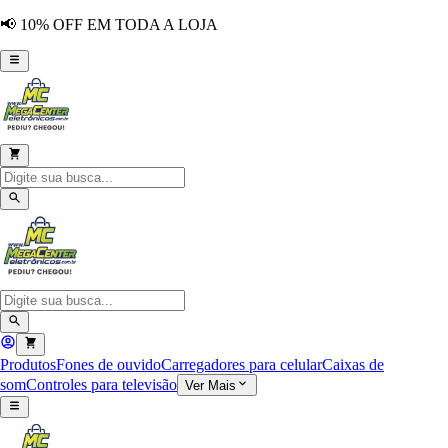
📢 10% OFF EM TODA A LOJA
Produtos
Fones de ouvido
Carregadores para celular
Caixas de
som
Controles para televisão
Ver Mais