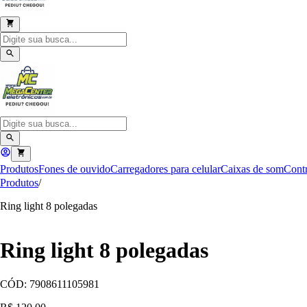
Produtos
Fones de ouvido
Carregadores para celular
Caixas de som
Contr
Produtos
/
Ring light 8 polegadas
Ring light 8 polegadas
CÓD:
7908611105981