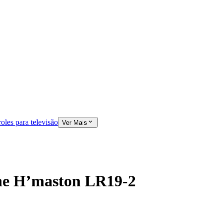
oles para televisão
Ver Mais
ne H’maston LR19-2