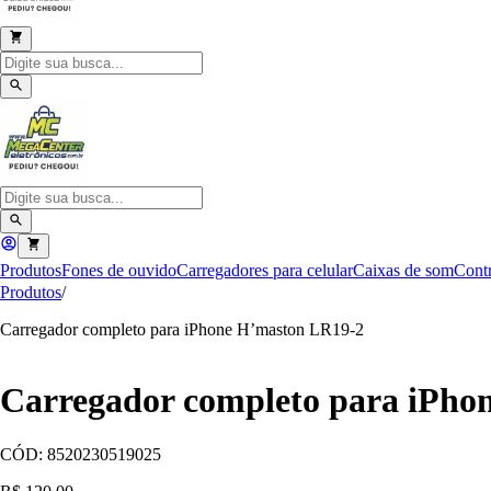
Produtos
Fones de ouvido
Carregadores para celular
Caixas de som
Contr
Produtos
/
Carregador completo para iPhone H’maston LR19-2
Carregador completo para iPho
CÓD:
8520230519025