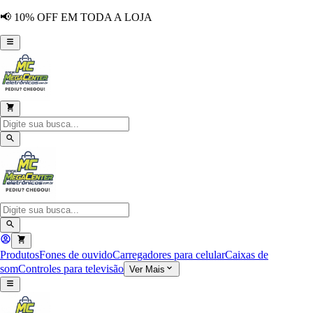
📢 10% OFF EM TODA A LOJA
Produtos
Fones de ouvido
Carregadores para celular
Caixas de
som
Controles para televisão
Ver Mais