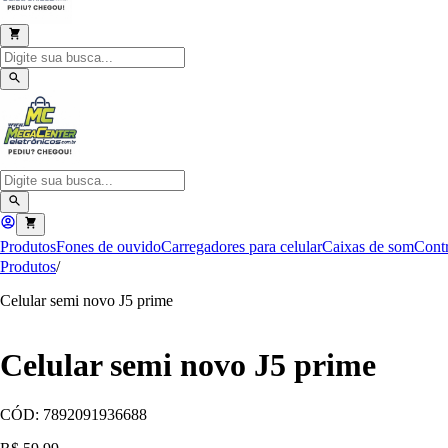
Produtos
Fones de ouvido
Carregadores para celular
Caixas de som
Contr
Produtos
/
Celular semi novo J5 prime
Celular semi novo J5 prime
CÓD:
7892091936688