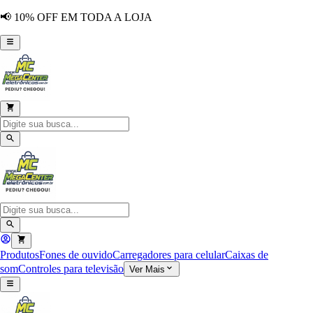
📢 10% OFF EM TODA A LOJA
Produtos
Fones de ouvido
Carregadores para celular
Caixas de
som
Controles para televisão
Ver Mais