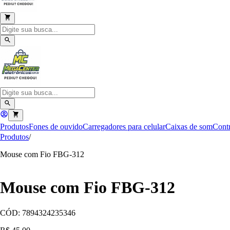
Produtos
Fones de ouvido
Carregadores para celular
Caixas de som
Contr
Produtos
/
Mouse com Fio FBG-312
Mouse com Fio FBG-312
CÓD:
7894324235346