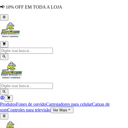
📢 10% OFF EM TODA A LOJA
Produtos
Fones de ouvido
Carregadores para celular
Caixas de
som
Controles para televisão
Ver Mais