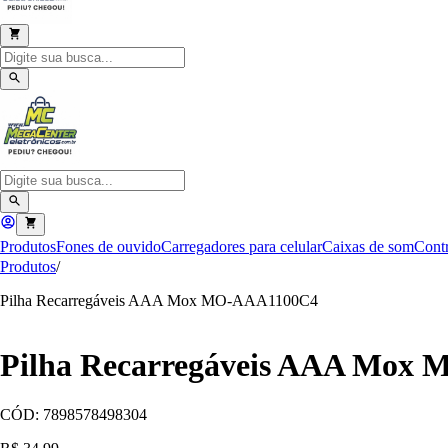
Produtos
Fones de ouvido
Carregadores para celular
Caixas de som
Contr
Produtos
/
Pilha Recarregáveis AAA Mox MO-AAA1100C4
Pilha Recarregáveis AAA Mox
CÓD:
7898578498304