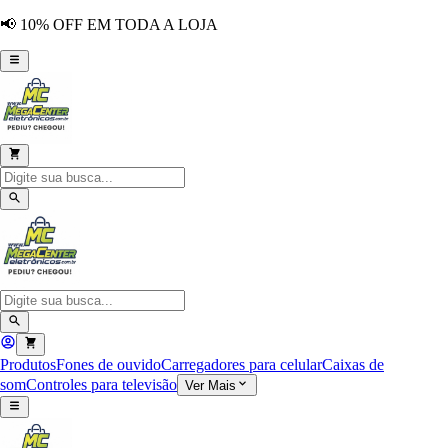
📢 10% OFF EM TODA A LOJA
Produtos
Fones de ouvido
Carregadores para celular
Caixas de
som
Controles para televisão
Ver Mais