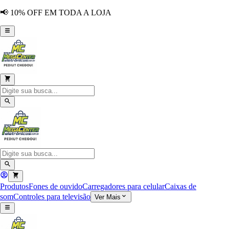
📢 10% OFF EM TODA A LOJA
Produtos
Fones de ouvido
Carregadores para celular
Caixas de
som
Controles para televisão
Ver Mais