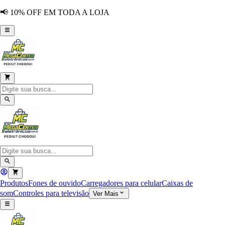
📢 10% OFF EM TODA A LOJA
Produtos
Fones de ouvido
Carregadores para celular
Caixas de
som
Controles para televisão
Ver Mais