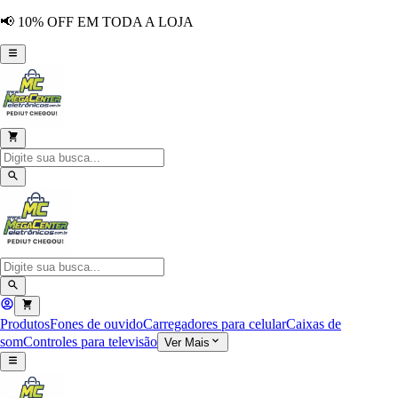
📢 10% OFF EM TODA A LOJA
Produtos
Fones de ouvido
Carregadores para celular
Caixas de
som
Controles para televisão
Ver Mais