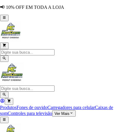
📢 10% OFF EM TODA A LOJA
Produtos
Fones de ouvido
Carregadores para celular
Caixas de
som
Controles para televisão
Ver Mais