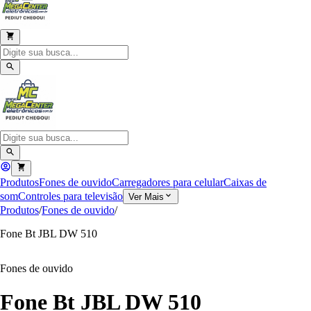
Produtos
Fones de ouvido
Carregadores para celular
Caixas de
som
Controles para televisão
Ver Mais
Produtos
/
Fones de ouvido
/
Fone Bt JBL DW 510
Fones de ouvido
Fone Bt JBL DW 510