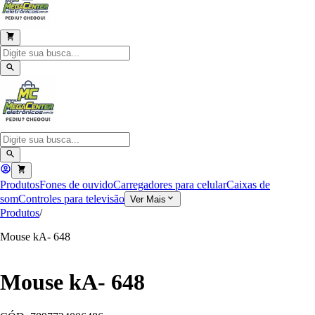
Produtos
Fones de ouvido
Carregadores para celular
Caixas de
som
Controles para televisão
Ver Mais
Produtos
/
Mouse kA- 648
Mouse kA- 648