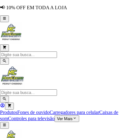
📢 10% OFF EM TODA A LOJA
Produtos
Fones de ouvido
Carregadores para celular
Caixas de
som
Controles para televisão
Ver Mais