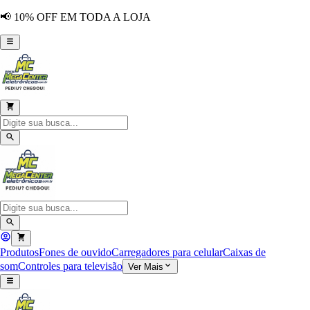
📢 10% OFF EM TODA A LOJA
Produtos
Fones de ouvido
Carregadores para celular
Caixas de
som
Controles para televisão
Ver Mais