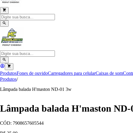
Produtos
Fones de ouvido
Carregadores para celular
Caixas de som
Contr
Produtos
/
Lâmpada balada H'maston ND-01 3w
Lâmpada balada H'maston ND-
CÓD:
7908657605544