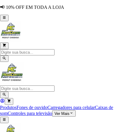
📢 10% OFF EM TODA A LOJA
Produtos
Fones de ouvido
Carregadores para celular
Caixas de
som
Controles para televisão
Ver Mais