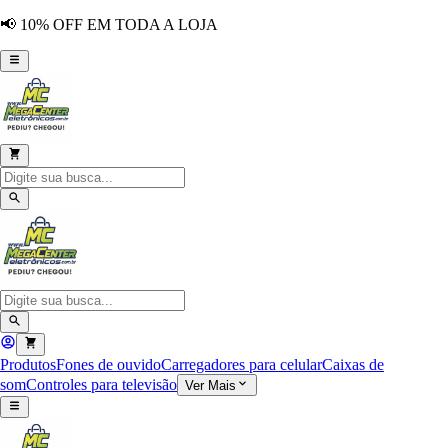
📢 10% OFF EM TODA A LOJA
Produtos
Fones de ouvido
Carregadores para celular
Caixas de
som
Controles para televisão
Ver Mais