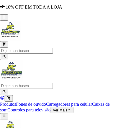
📢 10% OFF EM TODA A LOJA
Produtos
Fones de ouvido
Carregadores para celular
Caixas de
som
Controles para televisão
Ver Mais