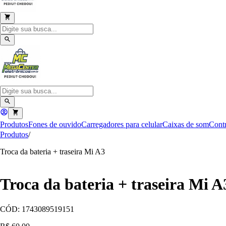
Produtos
Fones de ouvido
Carregadores para celular
Caixas de som
Contr
Produtos
/
Troca da bateria + traseira Mi A3
Troca da bateria + traseira Mi A
CÓD:
1743089519151