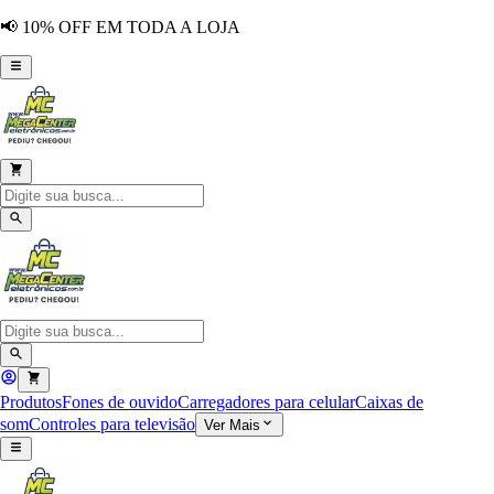
📢 10% OFF EM TODA A LOJA
Produtos
Fones de ouvido
Carregadores para celular
Caixas de
som
Controles para televisão
Ver Mais