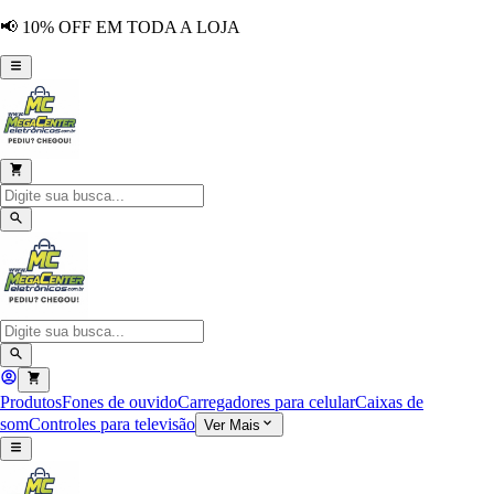
📢 10% OFF EM TODA A LOJA
Produtos
Fones de ouvido
Carregadores para celular
Caixas de
som
Controles para televisão
Ver Mais