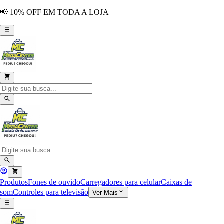
📢 10% OFF EM TODA A LOJA
Produtos
Fones de ouvido
Carregadores para celular
Caixas de
som
Controles para televisão
Ver Mais