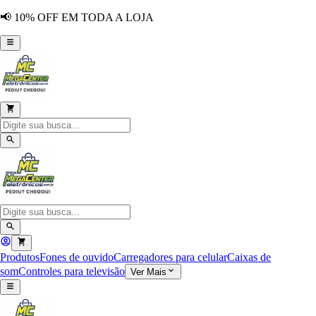
📢 10% OFF EM TODA A LOJA
Produtos
Fones de ouvido
Carregadores para celular
Caixas de
som
Controles para televisão
Ver Mais