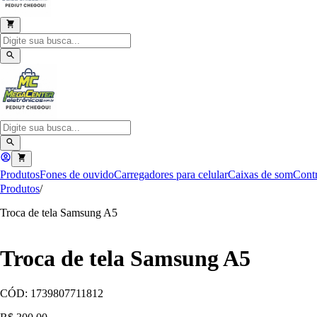
Produtos
Fones de ouvido
Carregadores para celular
Caixas de som
Contr
Produtos
/
Troca de tela Samsung A5
Troca de tela Samsung A5
CÓD:
1739807711812