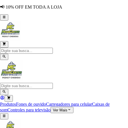
📢 10% OFF EM TODA A LOJA
Produtos
Fones de ouvido
Carregadores para celular
Caixas de
som
Controles para televisão
Ver Mais