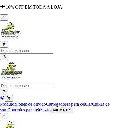
📢 10% OFF EM TODA A LOJA
Produtos
Fones de ouvido
Carregadores para celular
Caixas de
som
Controles para televisão
Ver Mais