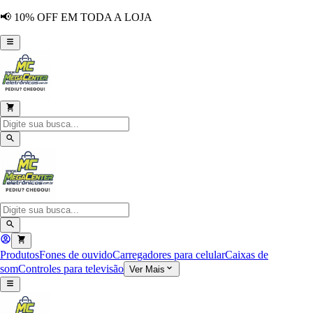
📢 10% OFF EM TODA A LOJA
Produtos
Fones de ouvido
Carregadores para celular
Caixas de
som
Controles para televisão
Ver Mais