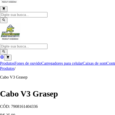
Produtos
Fones de ouvido
Carregadores para celular
Caixas de som
Contr
Produtos
/
Cabo V3 Grasep
Cabo V3 Grasep
CÓD:
7908161404336