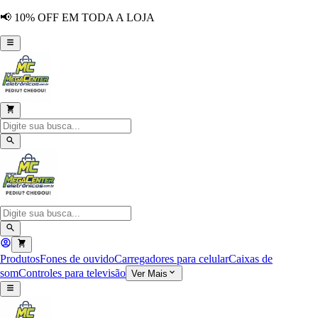
📢 10% OFF EM TODA A LOJA
Produtos
Fones de ouvido
Carregadores para celular
Caixas de
som
Controles para televisão
Ver Mais