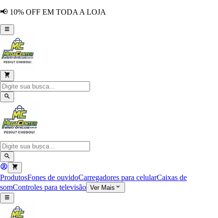
📢 10% OFF EM TODA A LOJA
Produtos
Fones de ouvido
Carregadores para celular
Caixas de
som
Controles para televisão
Ver Mais