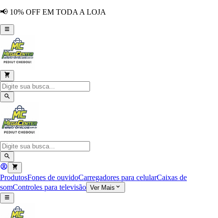
📢 10% OFF EM TODA A LOJA
Produtos
Fones de ouvido
Carregadores para celular
Caixas de
som
Controles para televisão
Ver Mais