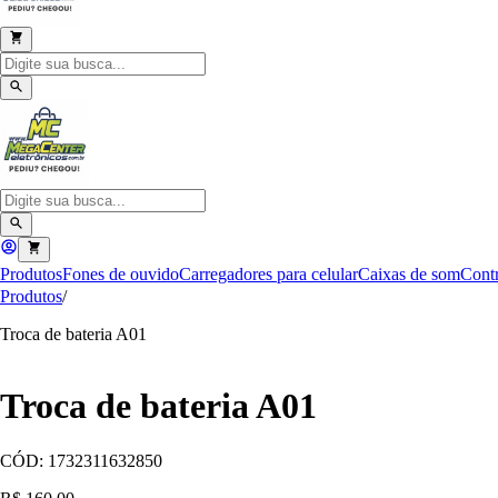
Produtos
Fones de ouvido
Carregadores para celular
Caixas de som
Contr
Produtos
/
Troca de bateria A01
Troca de bateria A01
CÓD:
1732311632850