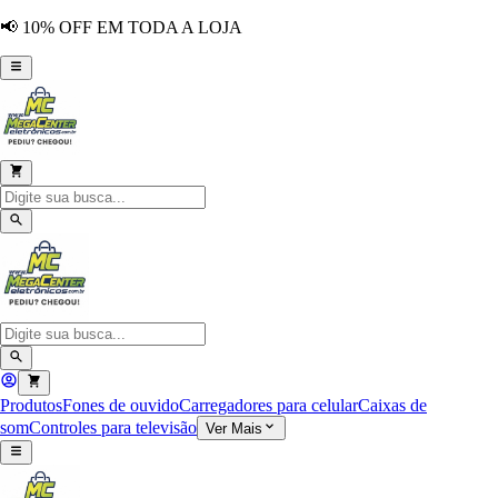
📢 10% OFF EM TODA A LOJA
Produtos
Fones de ouvido
Carregadores para celular
Caixas de
som
Controles para televisão
Ver Mais