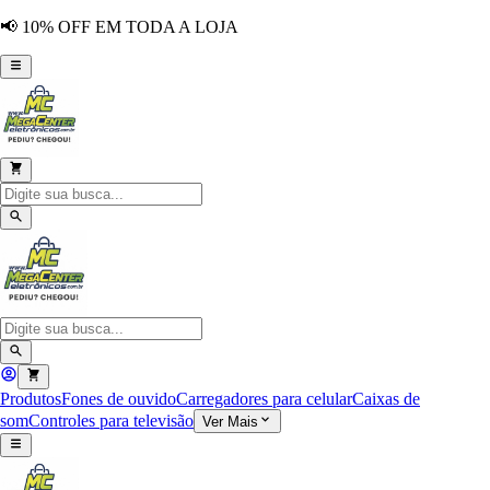
📢 10% OFF EM TODA A LOJA
Produtos
Fones de ouvido
Carregadores para celular
Caixas de
som
Controles para televisão
Ver Mais