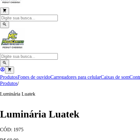
Produtos
Fones de ouvido
Carregadores para celular
Caixas de som
Contr
Produtos
/
Luminária Luatek
Luminária Luatek
CÓD:
1975