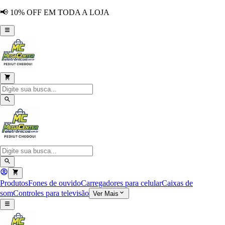
📢 10% OFF EM TODA A LOJA
Produtos
Fones de ouvido
Carregadores para celular
Caixas de
som
Controles para televisão
Ver Mais