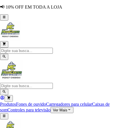
📢 10% OFF EM TODA A LOJA
Produtos
Fones de ouvido
Carregadores para celular
Caixas de
som
Controles para televisão
Ver Mais