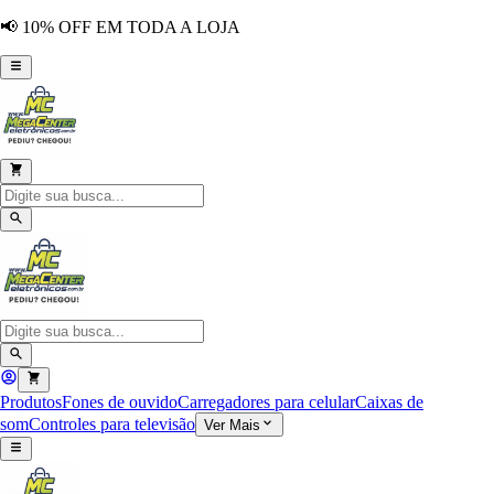
📢 10% OFF EM TODA A LOJA
Produtos
Fones de ouvido
Carregadores para celular
Caixas de
som
Controles para televisão
Ver Mais