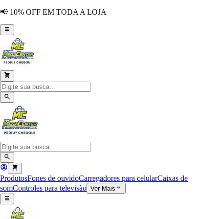
📢 10% OFF EM TODA A LOJA
Produtos
Fones de ouvido
Carregadores para celular
Caixas de
som
Controles para televisão
Ver Mais