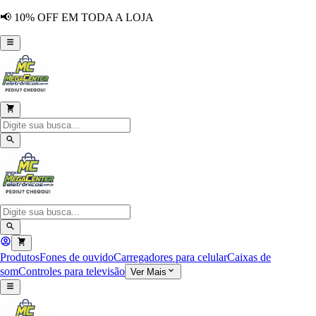
📢 10% OFF EM TODA A LOJA
Produtos
Fones de ouvido
Carregadores para celular
Caixas de
som
Controles para televisão
Ver Mais