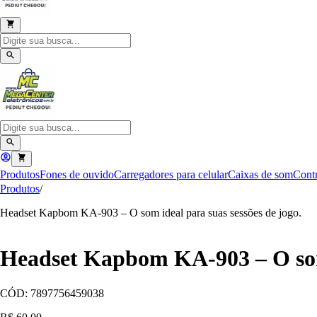
Produtos
Fones de ouvido
Carregadores para celular
Caixas de som
Contr
Produtos
/
Headset Kapbom KA-903 – O som ideal para suas sessões de jogo.
Headset Kapbom KA-903 – O som 
CÓD:
7897756459038